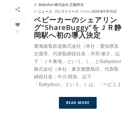
By
Babydoor株式会社 広報担当
In
ニュース
,
プレスリリース
Posted
2026年3月19日
ベビーカーのシェアリン
グ”ShareBuggy”をＪＲ静
0
岡駅へ初の導入決定
東海旅客鉄道株式会社（本社：愛知県名
古屋市、代表取締役社長：丹羽 俊介、以
下「ＪＲ東海」という。）、とBabydoor
株式会社（本社：東京都豊島区、代表取
締役社長：中川 阿美、以下
「Babydoor」という。）は、「ベビ […]
READ MORE