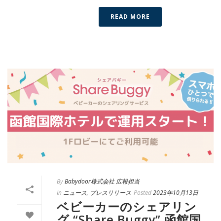
READ MORE
By
Babydoor株式会社 広報担当
In
ニュース
,
プレスリリース
Posted
2023年10月13日
ベビーカーのシェアリン
グ “Share Buggy” 函館国