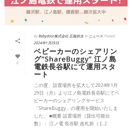
By
Babydoor株式会社 広報担当
In
ニュース
Posted
2024年1月29日
ベビーカーのシェアリン
グ”ShareBuggy” 江ノ島
0
電鉄長谷駅にて運用スタ
ート
この度、設置場所を拡大して2024年1月
29日（月）より江ノ島電鉄長谷駅にてベ
ビーカーのシェアリングサービス
「ShareBuggy」の運用を開始いたしま
した。 ■概要 設置場所（貸出可能台
数）： 江ノ電 長谷駅 改札前（ […]