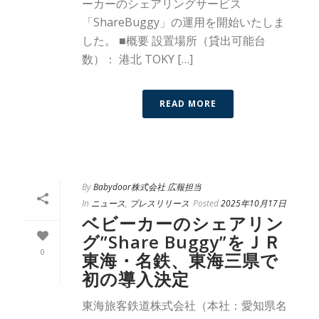
ーカーのシェアリングサービス
「ShareBuggy」の運用を開始いたしま
した。 ■概要 設置場所（貸出可能台
数）： 港北 TOKY […]
READ MORE
By
Babydoor株式会社 広報担当
In
ニュース
,
プレスリリース
Posted
2025年10月17日
ベビーカーのシェアリン
グ”Share Buggy”をＪＲ
0
東海・名鉄、東海三県で
初の導入決定
東海旅客鉄道株式会社（本社：愛知県名