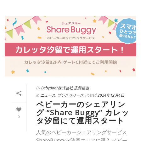
By
Babydoor株式会社 広報担当
In
ニュース
,
プレスリリース
Posted
2024年12月4日
ベビーカーのシェアリン
グ “Share Buggy” カレッ
0
タ汐留にて運用スタート
人気のベビーカーシェアリングサービス
ShareBuggyが汐留エリアに導入 ベビー