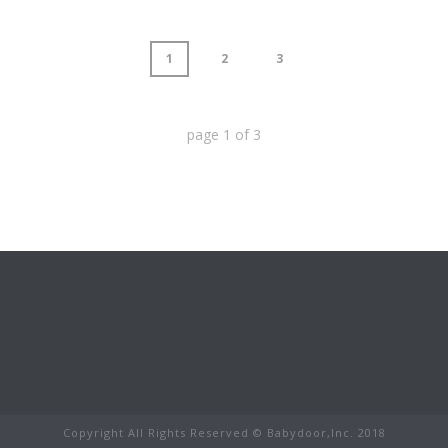
1
2
3
page
1
of
3
Copyright All Rights Reserved © Babydoor,Inc. 2018